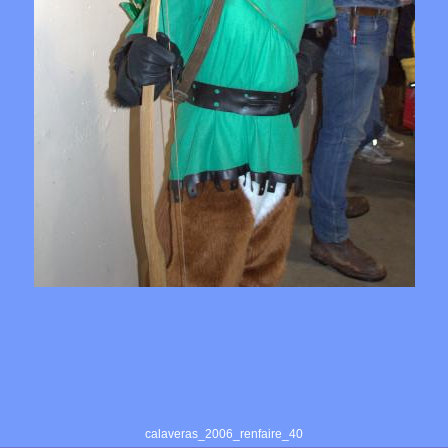
calaveras_2006_renfaire_40